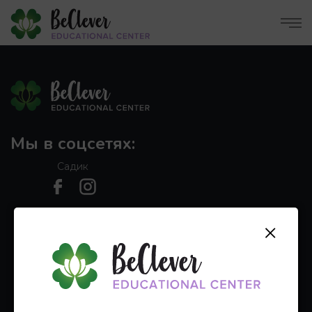
Мы в соцсетях:
Садик
Школа
×
Главная
Начальная школа
Наши локации
Садик